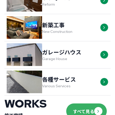
Reform
新築工事
New Construction
ガレージハウス
Garage House
各種サービス
Various Services
WORKS
新築工事
その
すべて見る